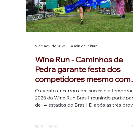
9 de nov. de 2025
4 min de leitura
Wine Run - Caminhos de
Pedra garante festa dos
competidores mesmo com
chuva e frio na Serra Gaúc
O evento encerrou com sucesso a tempora
2025 da Wine Run Brasil, reunindo participa
de 14 estados do Brasil. E, após as três pro
realizadas - Vale dos Vinhedos, Serra
Catarinense e Caminhos de Pedra, vai iniciar
2026 atravessando a fronteira em direção a