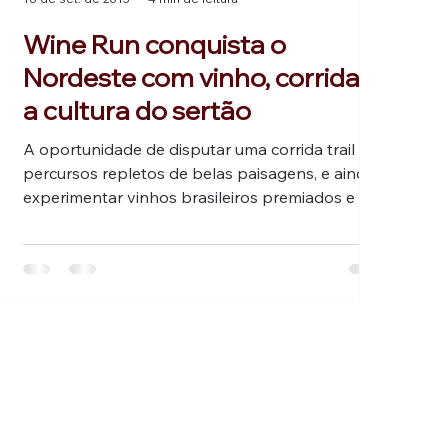
Wine Run conquista o
Nordeste com vinho, corrida e
a cultura do sertão
A oportunidade de disputar uma corrida trail em
percursos repletos de belas paisagens, e ainda
experimentar vinhos brasileiros premiados e o
melhor da cultura regional, também atrai cada
vez mais fundista da elite do atletismo. A
Associação Petrolinense de Atletismo - APA
levou nomes de destaque na região, campeão e
vice-campeão da prova deste ano em Lagoa
Grande, e Simone Daiane Aquino, campeã entre
as mulheres pelo segundo ano consecutivo.