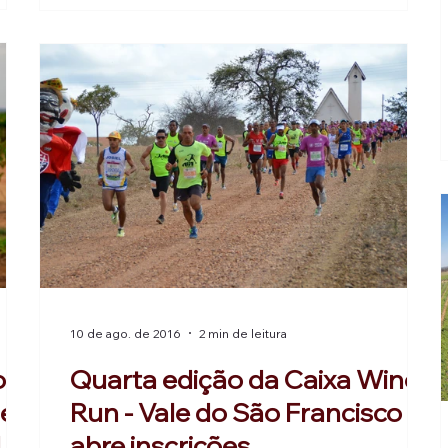
Run -
será no Caminhos de Pedra, em Bento
Gonçalves. Após a largada, os competidores
terão pela frente um percurso margeando
vinícolas, com toda a beleza da região, contato
com a natureza e ar puro.
10 de ago. de 2016
2 min de leitura
o
Quarta edição da Caixa Wine
de
Run - Vale do São Francisco
da
abre inscrições