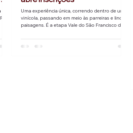
a
Uma experiência única, correndo dentro de uma
 Run
vinícola, passando em meio às parreiras e lindas
paisagens. É a etapa Vale do São Francisco da
 Ela
Caixa Wine Run, marcada para o dia 10 de
cola
setembro. Paralelamente à corrida estão
Uva e
disponíveis atividades de lazer, como um tour
erão
guiado nas vinícolas da região e passeio do
Vapor do Vinho, no dia 9 (adquiridos
separadamente).