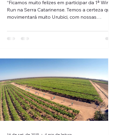
“Ficamos muito felizes em participar da 1ª Wine
Run na Serra Catarinense. Temos a certeza que
movimentará muito Urubici, com nossas
pousadas, hoteis, chalés, restaurantes e pontos
turísticos. Desejamos sucesso aos participantes
e que todos possam aproveitar a hospitalidade
e o acolhimento que o nosso município pode
oferecer”, diz Fabrício de Medeiros, secretário de
Turismo, Cultura, Esporte e Lazer de Urubici.
16 de set. de 2015
4 min de leitura