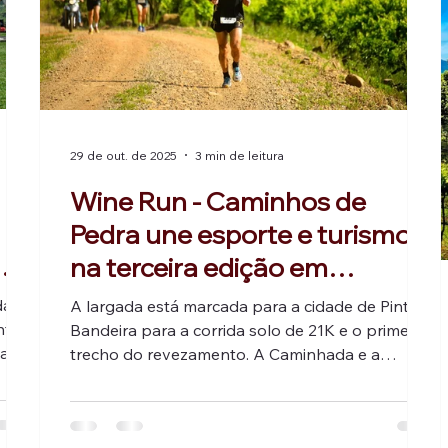
29 de out. de 2025
3 min de leitura
Wine Run - Caminhos de
Pedra une esporte e turismo
na terceira edição em
ha
novembro, na Serra Gaúcha
da
A largada está marcada para a cidade de Pinto
ntes
Bandeira para a corrida solo de 21K e o primeiro
vas
trecho do revezamento. A Caminhada e a
Corrida de 10,5K saem da Igreja Nossa Senhora
da Saúde, em Farroupilha, assim como o
o
segundo trecho do Revezamento. A chegada