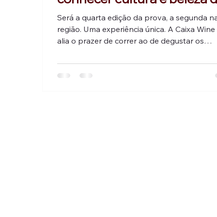
região
Será a quarta edição da prova, a segunda n
região. Uma experiência única. A Caixa Wine
alia o prazer de correr ao de degustar os
melhores vinhos e visitar destinos turísticos.
é realizada dentro de uma vinícola, a Vitiviní
Rio Sol - Fazenda Planaltina, na Estrada da 
do Vinho, em Lagoa Grande, Pernambuco. S
10 milhas (16 km), correndo em meio aos
parreirais.