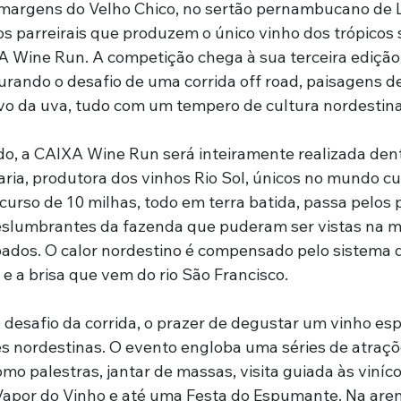
 margens do Velho Chico, no sertão pernambucano de 
s parreirais que produzem o único vinho dos trópicos s
A Wine Run. A competição chega à sua terceira edição 
urando o desafio de uma corrida off road, paisagens 
tivo da uva, tudo com um tempero de cultura nordestina
, a CAIXA Wine Run será inteiramente realizada dent
aria, produtora dos vinhos Rio Sol, únicos no mundo cu
rcurso de 10 milhas, todo em terra batida, passa pelos p
slumbrantes da fazenda que puderam ser vistas na mi
dos. O calor nordestino é compensado pelo sistema de
e a brisa que vem do rio São Francisco.
 desafio da corrida, o prazer de degustar um vinho esp
es nordestinas. O evento engloba uma séries de atraçõ
omo palestras, jantar de massas, visita guiada às viníco
Vapor do Vinho e até uma Festa do Espumante. Na aren