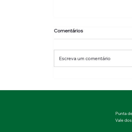
Comentários
Escreva um comentário
Caixa Wine Run Vale do São
Francisco é oportunidade
de conhecer cultura e
beleza da região
Punta de
Vale do