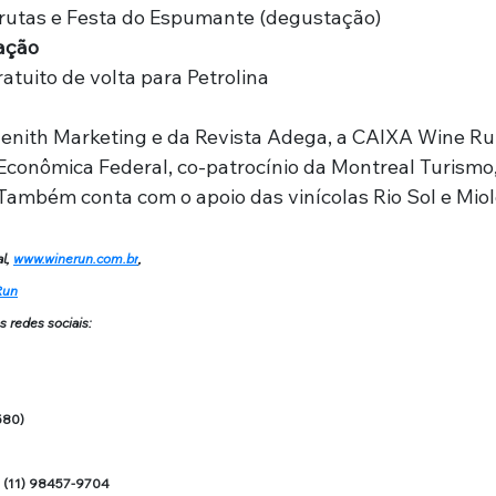
frutas e Festa do Espumante (degustação)
ação
atuito de volta para Petrolina
enith Marketing e da Revista Adega, a CAIXA Wine Ru
 Econômica Federal, co-patrocínio da Montreal Turismo
 Também conta com o apoio das vinícolas Rio Sol e Miol
l, 
www.winerun.com.br
,
Run
redes sociais:
580)
 e (11) 98457-9704