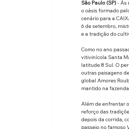
São Paulo (SP)
 - Às
o oásis formado pelo
cenário para a CAIX
6 de setembro, mist
e a tradição do cul
Como no ano passado
vitivinícola Santa M
latitude 8 Sul. O pe
outras paisagens de
global Amores Rouba
mantido na fazenda 
Além de enfrentar o
reforço das tradiçõ
depois da corrida, c
passeio no famoso 