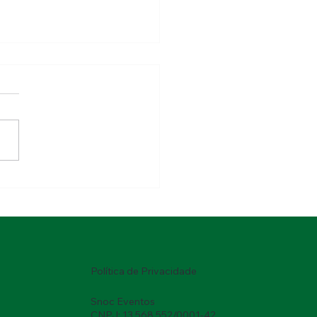
 Run conquista o
este com vinho, corrida
cultura do sertão
Política de Privacidade
Snoc Eventos
CNPJ: 13.568.552/0001-42