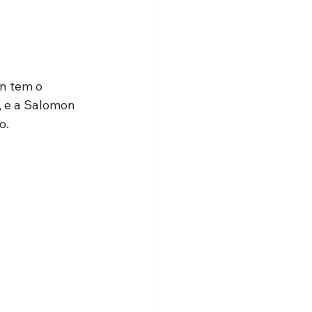
n tem o 
, e a Salomon 
o.