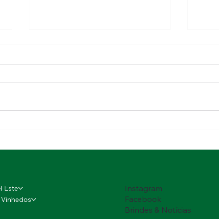
Quarta edição da Caixa
Wine
Wine Run - Vale do São
Nord
Francisco abre inscrições
e a 
Instagram
l Este
Facebook
s Vinhedos
Brindes & Notícias