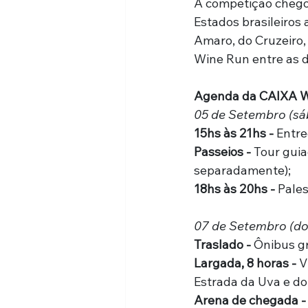
A competição chego
Estados brasileiros
Amaro, do Cruzeiro,
Wine Run entre as d
Agenda da CAIXA Wi
05 de Setembro (sá
15hs às 21hs -
 Entre
Passeios -
 Tour guia
separadamente);
18hs às 20hs -
 Pale
07 de Setembro (d
Traslado -
 Ônibus gr
Largada, 8 horas -
 V
Estrada da Uva e d
Arena de chegada -