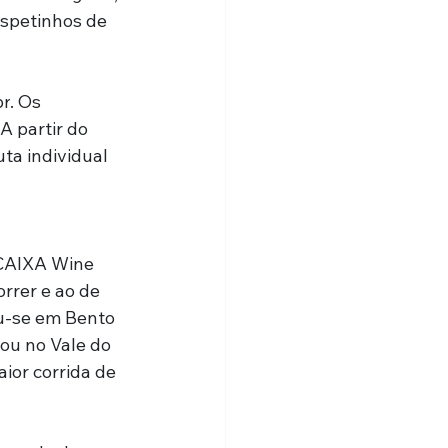
espetinhos de 
br
. Os 
 partir do 
ta individual 
 CAIXA Wine 
rrer e ao de 
ou-se em Bento 
ou no Vale do 
ior corrida de 