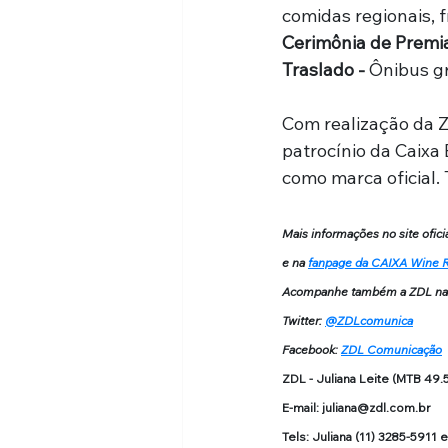
comidas regionais, 
Cerimônia de Premi
Traslado -
 Ônibus gr
Com realização da Z
patrocínio da Caixa
como marca oficial.
Mais informações no site oficia
e na 
fanpage da CAIXA Wine 
Acompanhe também a ZDL nas 
Twitter: 
@ZDLcomunica
Facebook: 
ZDL Comunicação
ZDL - Juliana Leite (MTB 49.
E-mail: 
juliana@zdl.com.br
Tels: Juliana (11) 3285-5911