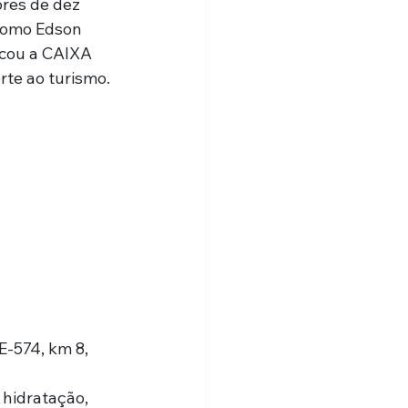
res de dez 
 como Edson 
ocou a CAIXA 
rte ao turismo.
E-574, km 8, 
hidratação, 