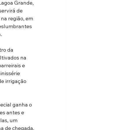
Lagoa Grande, 
ervirá de 
na região, em 
deslumbrantes 
.
ro da 
ltivados na 
arreirais e 
nissérie 
 irrigação 
ecial ganha o 
es antes e 
las, um 
a de chegada, 