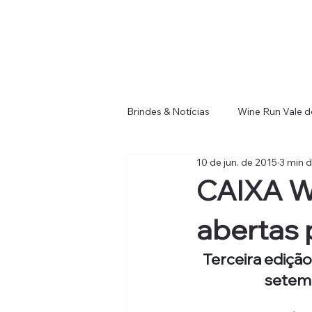
Brindes & Notícias
Wine Run Vale 
10 de jun. de 2015
3 min d
Wine Run Punta del Este
Win
CAIXA Wi
abertas 
Terceira edição
setemb