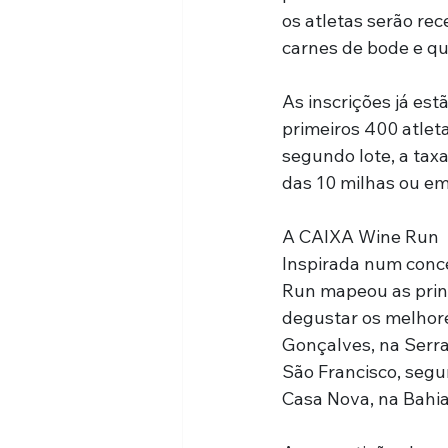
os atletas serão re
carnes de bode e que
As inscrições já estã
primeiros 400 atlet
segundo lote, a taxa
das 10 milhas ou em
A CAIXA Wine Run
Inspirada num conce
Run mapeou as princi
degustar os melhore
Gonçalves, na Serra
São Francisco, segu
Casa Nova, na Bahia